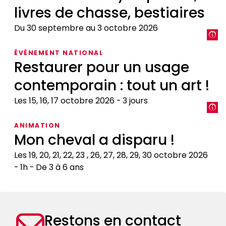
livres de chasse, bestiaires
Du 30 septembre au 3 octobre 2026
L’animal,
ÉVÉNEMENT NATIONAL
objet
Restaurer pour un usage
du
contemporain : tout un art !
savoir
médiéval
Les 15, 16, 17 octobre 2026
3 jours
:
encyclopédies,
Restaurer
ANIMATION
livres
pour
Mon cheval a disparu !
de
un
chasse,
usage
Les 19, 20, 21, 22, 23 , 26, 27, 28, 29, 30 octobre 2026
bestiaires
contemporain
1h
De 3 à 6 ans
:
Mon
tout
cheval
un
a
art
Restons en contact
disparu