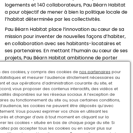
documentaire, à la fois rigoureux et sensible, autour
logements et 140 collaborateurs, Pau Béarn Habitat
Les mercredis de l’exposition
de l’acte de dessiner l’architecture. Un regard en
a pour objectif de mener à bien la politique locale de
Mercredi 21 janvier 2026
perspective, qui permettra au public de mieux
l’habitat déterminée par les collectivités.
Le Château de Pau et le rêve des architectes au
comprendre et anticiper les restaurations à venir du
Pau Béarn Habitat place l’innovation au cœur de sa
e
19
siècle
château de Pau.
mission pour inventer de nouvelles façons d’habiter,
Mercredi 18 février 2026
en collaboration avec ses habitants-locataires et
Le goût ou la folie du château de Pau chez les
ses partenaires. En mettant l’humain au cœur de ses
e
e
artistes et les amateurs de la fin du 18
au 19
projets, Pau Béarn Habitat ambitionne de porter
siècle
toujours plus haut la valeur de l’intérêt général.
Une visite privilège accompagnée des commissaires
ns des cookies, y compris des cookies de
nos partenaires
pour
de l’exposition.
statistiques et mesurer l’audience strictement nécessaires au
Tarif
t et aux opérations d’administration courante du site, et
Vacances en famille
ccord, vous proposer des contenus interactifs, des vidéos et
alités disponibles sur les réseaux sociaux. A l’exception de
Gratuit
Les 22, 23, 29, 30 décembre 2025
ires au fonctionnement du site ou, sous certaines conditions,
Accès
Les 09, 10, 11, 12, 13, 16, 17, 19, 20 février 2026
d’audience, les cookies ne peuvent être déposés qu’avec
Les deux font la paire !!!
tement. Vous pouvez exprimer vos choix en utilisant les
près et changer d’avis à tout moment en cliquant sur la
Parcours-jeu
Accès libre
rer les cookies » située en bas de chaque page du site. Si
pour les 3-5 ans
aitez pas accepter tous les cookies ou en savoir plus sur