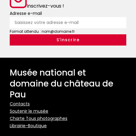
!
!
Inscrivez-vous !
Adresse e-mail
Format attendu : nom@domaine.fr
Musée national et
domaine du château de
Pau
Pied
Contacts
Soutenir le musée
de
Charte Tous photographes
page
Librairie-Boutique