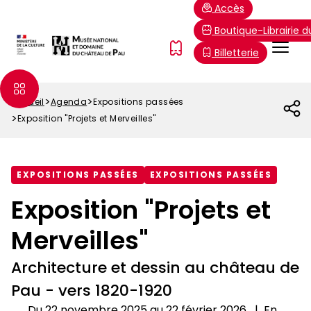
Aller
Paramétrer les cookies
Accès
au
Boutique-Librairie 
contenu
Menu
FR
Billetterie
principal
Top
Accueil
Agenda
Expositions passées
Fil
Exposition "Projets et Merveilles"
d'Ariane
EXPOSITIONS PASSÉES
EXPOSITIONS PASSÉES
Exposition "Projets et
Merveilles"
Architecture et dessin au château de
Pau - vers 1820-1920
Du 22 novembre 2025 au 22 février 2026
En