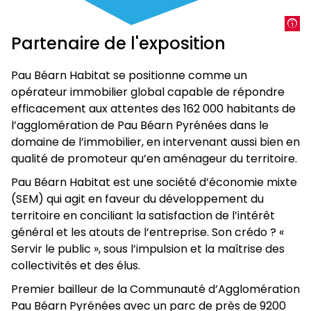
Un regard sur l’exposition
e
Vasserot, au 19
siècle, croque les formes du château
en simple visiteur ; Henri Geisse, architecte du site au
er
Lundi 1
décembre 2025
Partenaire de l'exposition
e
début du 19
siècle, compose une élégante carte de
Mardi 2 décembre 2025 (séance réservée aux Amis
vœux inspirée des collections du musée ; Laurent-
du château)
Pau Béarn Habitat se positionne comme un
Atthalin restitue une vision minutieuse du décor
Jeudi 11 décembre 2025
opérateur immobilier global capable de répondre
restauré ; Justin Ouvrié, quant à lui, capture dans ses
Projets et Merveilles
efficacement aux attentes des 162 000 habitants de
œuvres un château romantiquement délabré,
Une approche détaillée de l’exposition avec une
l’agglomération de Pau Béarn Pyrénées dans le
empreint de mystère.
conférencière du GrandPalais-Rmn
domaine de l’immobilier, en intervenant aussi bien en
Ce dialogue entre interprétation, représentation et
qualité de promoteur qu’en aménageur du territoire.
Visite à deux voix
e
intention architecturale se poursuit jusqu’au 20
Pau Béarn Habitat est une société d’économie mixte
siècle, à travers une série de photographies de
Vendredi 12 décembre 2025
(SEM) qui agit en faveur du développement du
chantiers, toutes issues des riches fonds conservés
Vendredi 9 janvier 2026
territoire en conciliant la satisfaction de l’intérêt
par le musée.
Vendredi 6 février 2026
général et les atouts de l’entreprise. Son crédo ? «
Des architectes pour un château !
Servir le public », sous l’impulsion et la maîtrise des
Sans prétendre reconstituer l’histoire complète des
Mise en regard des oeuvres et des livres présentés
collectivités et des élus.
projets de restauration du château d’Henri IV – qui
par la bibliothécaire et la conférencière
fera l’objet de futures recherches et expositions –
Premier bailleur de la Communauté d’Agglomération
GrandPalais-Rmn.
Projets et Merveilles offre un parcours esthétique et
Pau Béarn Pyrénées avec un parc de près de 9200