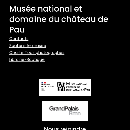
Musée national et
domaine du château de
Pau
Pied
Contacts
Soutenir le musée
de
Charte Tous photographes
page
Librairie-Boutique
Nous rejoindre