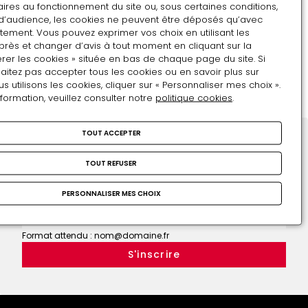
Le temps de Gabrielle
ires au fonctionnement du site ou, sous certaines conditions,
d'Estrées
d’audience, les cookies ne peuvent être déposés qu’avec
d'Estrées
tement. Vous pouvez exprimer vos choix en utilisant les
près et changer d’avis à tout moment en cliquant sur la
24 décembre 2022
1h
rer les cookies » située en bas de chaque page du site. Si
aitez pas accepter tous les cookies ou en savoir plus sur
Le
utilisons les cookies, cliquer sur « Personnaliser mes choix ».
temps
nformation, veuillez consulter notre
politique cookies
.
de
Gabrielle
TOUT ACCEPTER
d'Estrées
Restons en contact
TOUT REFUSER
Inscrivez-vous !
Adresse e-mail
PERSONNALISER MES CHOIX
Format attendu : nom@domaine.fr