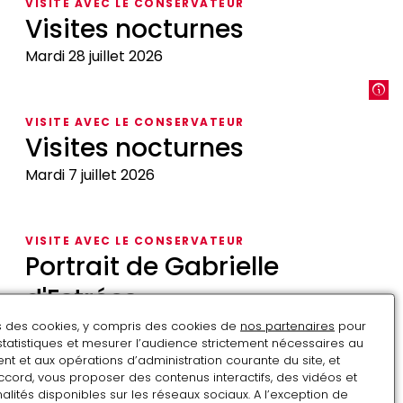
VISITE AVEC LE CONSERVATEUR
Visites nocturnes
Mardi 28 juillet 2026
Visites
nocturnes
VISITE AVEC LE CONSERVATEUR
Visites nocturnes
Mardi 7 juillet 2026
Visites
nocturnes
VISITE AVEC LE CONSERVATEUR
Portrait de Gabrielle
d'Estrées
31 décembre 2022
1h
ns des cookies, y compris des cookies de
nos partenaires
pour
statistiques et mesurer l’audience strictement nécessaires au
Portrait
t et aux opérations d’administration courante du site, et
ccord, vous proposer des contenus interactifs, des vidéos et
de
VISITE AVEC LE CONSERVATEUR
alités disponibles sur les réseaux sociaux. A l’exception de
Gabrielle