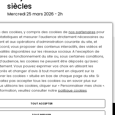
siècles
Mercredi 25 mars 2026
2h
Les
jardins
ns des cookies, y compris des cookies de
nos partenaires
pour
à
statistiques et mesurer l’audience strictement nécessaires au
travers
t et aux opérations d’administration courante du site, et
ccord, vous proposer des contenus interactifs, des vidéos et
les
Restons en contact
alités disponibles sur les réseaux sociaux. A l’exception de
siècles
ires au fonctionnement du site ou, sous certaines conditions,
Inscrivez-vous !
d’audience, les cookies ne peuvent être déposés qu’avec
Adresse e-mail
tement. Vous pouvez exprimer vos choix en utilisant les
près et changer d’avis à tout moment en cliquant sur la
rer les cookies » située en bas de chaque page du site. Si
aitez pas accepter tous les cookies ou en savoir plus sur
Format attendu : nom@domaine.fr
utilisons les cookies, cliquer sur « Personnaliser mes choix ».
nformation, veuillez consulter notre
politique cookies
.
TOUT ACCEPTER
TOUT REFUSER