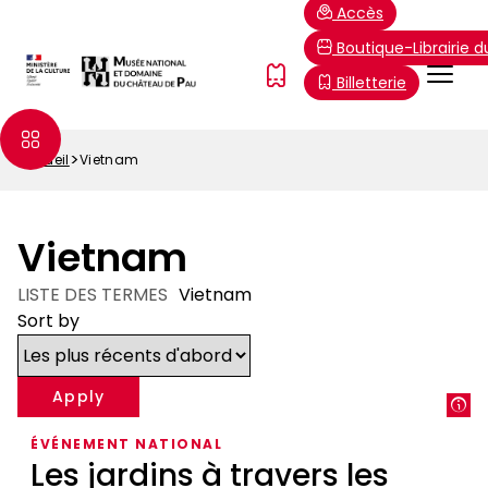
Aller
Paramétrer les cookies
Accès
au
Boutique-Librairie 
contenu
Menu
FR
Billetterie
principal
Top
Accueil
Vietnam
Fil
d'Ariane
Vietnam
LISTE DES TERMES
Vietnam
Sort by
ÉVÉNEMENT NATIONAL
Les jardins à travers les