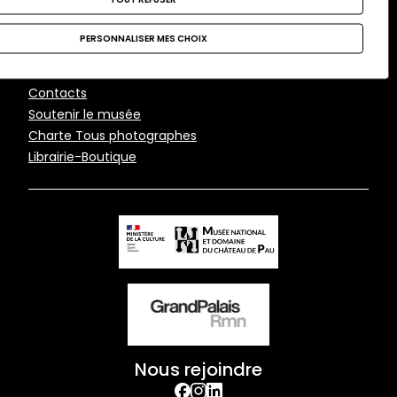
Musée national et
domaine du château de
PERSONNALISER MES CHOIX
Pau
Pied
Contacts
Soutenir le musée
de
Charte Tous photographes
page
Librairie-Boutique
Nous rejoindre
facebook
Instagram
Linkedin