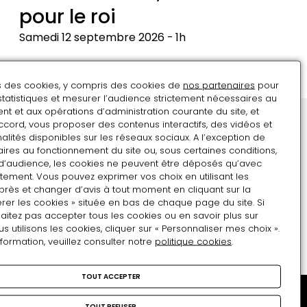
pour le roi
Samedi 12 septembre 2026
1h
Henrichemont,
une
ns des cookies, y compris des cookies de
nos partenaires
pour
ville
statistiques et mesurer l’audience strictement nécessaires au
pour
t et aux opérations d’administration courante du site, et
ccord, vous proposer des contenus interactifs, des vidéos et
le
Restons en contact
alités disponibles sur les réseaux sociaux. A l’exception de
roi
ires au fonctionnement du site ou, sous certaines conditions,
Inscrivez-vous !
d’audience, les cookies ne peuvent être déposés qu’avec
Adresse e-mail
tement. Vous pouvez exprimer vos choix en utilisant les
près et changer d’avis à tout moment en cliquant sur la
rer les cookies » située en bas de chaque page du site. Si
aitez pas accepter tous les cookies ou en savoir plus sur
Format attendu : nom@domaine.fr
utilisons les cookies, cliquer sur « Personnaliser mes choix ».
nformation, veuillez consulter notre
politique cookies
.
TOUT ACCEPTER
TOUT REFUSER