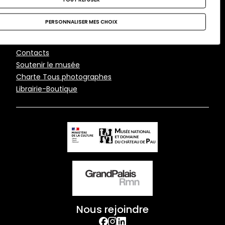
Musée national et
domaine du château de
PERSONNALISER MES CHOIX
Pau
Pied
Contacts
Soutenir le musée
de
Charte Tous photographes
page
Librairie-Boutique
Nous rejoindre
facebook
Instagram
Linkedin