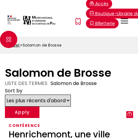
Aller
Paramétrer les cookies
Accès
au
Boutique-Librairie 
contenu
Menu
FR
Billetterie
principal
Top
Accueil
Salomon de Brosse
Fil
d'Ariane
Salomon de Brosse
LISTE DES TERMES
Salomon de Brosse
Sort by
CONFÉRENCE
Henrichemont, une ville