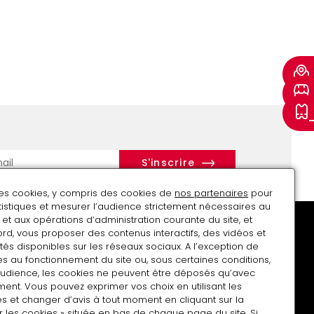
r
des cookies, y compris des cookies de
nos partenaires
pour
atistiques et mesurer l’audience strictement nécessaires au
et aux opérations d’administration courante du site, et
rd, vous proposer des contenus interactifs, des vidéos et
tés disponibles sur les réseaux sociaux. A l’exception de
s au fonctionnement du site ou, sous certaines conditions,
audience, les cookies ne peuvent être déposés qu’avec
Soutenir le musée
Charte Tous photographes
ent. Vous pouvez exprimer vos choix en utilisant les
s et changer d’avis à tout moment en cliquant sur la
r les cookies » située en bas de chaque page du site. Si