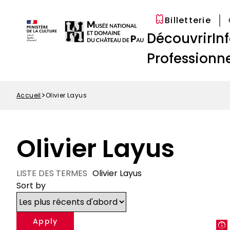
Options
Aller
Paramétrer les cookies
d'accessibilité
au
Billetterie
Menu
contenu
Navigation
Découvrir
In
Top
principal
principale
Professionne
Accueil
Olivier Layus
Fil
d'Ariane
Olivier Layus
LISTE DES TERMES
Olivier Layus
Sort by