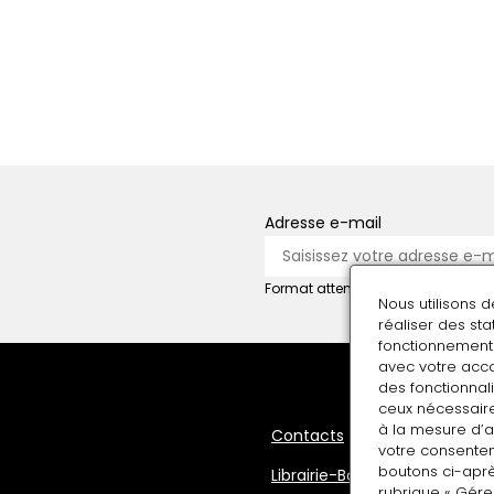
Adresse e-mail
Format attendu : nom@domaine.f
Nous utilisons 
réaliser des st
fonctionnement 
avec votre acco
des fonctionnali
ceux nécessaire
à la mesure d’
Pied
Contacts
votre consentem
de
boutons ci-aprè
Librairie-Boutique
rubrique « Gére