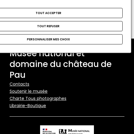
Format attendu : nom@domaine.fr
TOUT ACCEPTER
TOUT REFUSER
PERSONNALISER MES CHOIX
Musée national et
domaine du château de
Pau
Pied
Contacts
Soutenir le musée
de
Charte Tous photographes
page
Librairie-Boutique