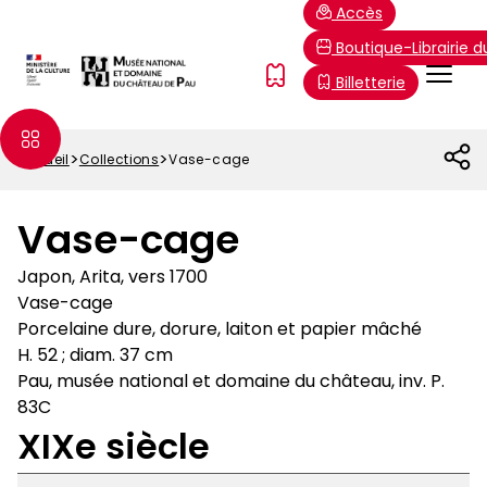
Aller
Paramétrer les cookies
Accès
au
Boutique-Librairie 
contenu
Menu
FR
Billetterie
principal
Top
Accueil
Collections
Vase-cage
Fil
d'Ariane
Vase-cage
Japon, Arita, vers 1700
Vase-cage
Porcelaine dure, dorure, laiton et papier mâché
H. 52 ; diam. 37 cm
Pau, musée national et domaine du château, inv. P.
83C
XIXe siècle