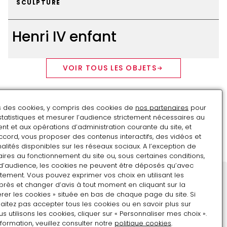
SCULPTURE
Henri IV enfant
Henri
VOIR TOUS LES OBJETS
IV
enfant
Objets d'art
ns des cookies, y compris des cookies de
nos partenaires
pour
Autres collections
statistiques et mesurer l’audience strictement nécessaires au
t et aux opérations d’administration courante du site, et
ccord, vous proposer des contenus interactifs, des vidéos et
Découvrir toutes les collections
alités disponibles sur les réseaux sociaux. A l’exception de
ires au fonctionnement du site ou, sous certaines conditions,
d’audience, les cookies ne peuvent être déposés qu’avec
tement. Vous pouvez exprimer vos choix en utilisant les
près et changer d’avis à tout moment en cliquant sur la
Restons en contact
rer les cookies » située en bas de chaque page du site. Si
aitez pas accepter tous les cookies ou en savoir plus sur
Inscrivez-vous !
utilisons les cookies, cliquer sur « Personnaliser mes choix ».
Adresse e-mail
nformation, veuillez consulter notre
politique cookies
.