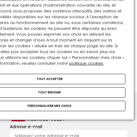
t et aux opérations d’administration courante du site, et
3
4
5
6
7
8
9
ccord, vous proposer des contenus interactifs, des vidéos et
alités disponibles sur les réseaux sociaux. A l’exception de
10
11
12
13
14
15
16
ires au fonctionnement du site ou, sous certaines conditions,
d’audience, les cookies ne peuvent être déposés qu’avec
17
18
19
20
21
22
23
tement. Vous pouvez exprimer vos choix en utilisant les
près et changer d’avis à tout moment en cliquant sur la
24
25
26
27
28
29
30
rer les cookies » située en bas de chaque page du site. Si
aitez pas accepter tous les cookies ou en savoir plus sur
utilisons les cookies, cliquer sur « Personnaliser mes choix ».
31
1
2
3
4
5
6
nformation, veuillez consulter notre
politique cookies
.
Mots-clés :
POUVOIR
TOUT ACCEPTER
TOUT REFUSER
PERSONNALISER MES CHOIX
Restons en contact
Inscrivez-vous !
Adresse e-mail