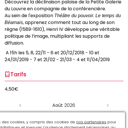
Découvrez la déclinaison paloise de la Petite Galerie
du Louvre en compagnie de la conférencière.
Au sein de l'exposition
Théâtre du pouvoir. Le temps du
Béarnais
, apprenez comment tout au long de son
règne (1589-1610), Henri IV développe une véritable
politique de l’image, multipliant les supports de
diffusion.
A 15h les 5, 8, 22/11 - 6 et 20/12/2018 - 10 et
24/01/2019 - 7 et 21/02 - 21/03 - 4 et 11/04/2019
Tarifs
4,50€
Août
LU
MA
ME
JE
VE
SA
DI
ns des cookies, y compris des cookies de
nos partenaires
pour
27
28
29
30
31
1
2
statistiques et mesurer l’audience strictement nécessaires au