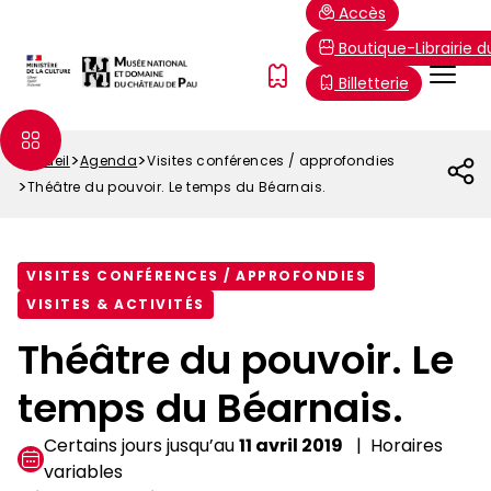
Aller
Paramétrer les cookies
Accès
au
Boutique-Librairie 
contenu
Menu
FR
Billetterie
principal
Top
Accueil
Agenda
Visites conférences / approfondies
Fil
Théâtre du pouvoir. Le temps du Béarnais.
d'Ariane
VISITES CONFÉRENCES / APPROFONDIES
VISITES & ACTIVITÉS
Théâtre du pouvoir. Le
temps du Béarnais.
Certains jours jusqu’au
11 avril 2019
Horaires
variables