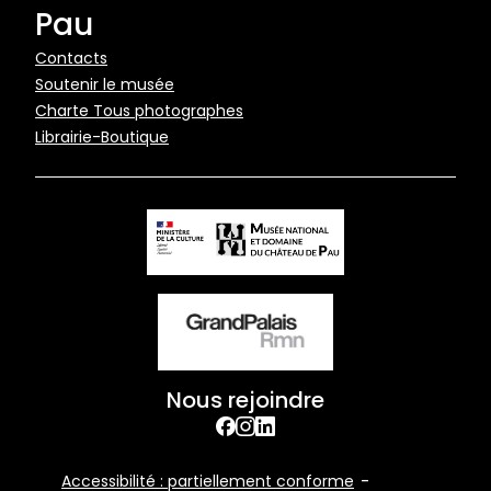
Pau
Pied
Contacts
Soutenir le musée
de
Charte Tous photographes
page
Librairie-Boutique
Nous rejoindre
facebook
Instagram
Linkedin
Footer
Accessibilité : partiellement conforme