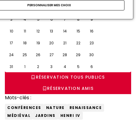
PERSONNALISER MES CHOIX
27
28
29
30
31
1
2
3
4
5
6
7
8
9
10
11
12
13
14
15
16
17
18
19
20
21
22
23
24
25
26
27
28
29
30
31
1
2
3
4
5
6
RÉSERVATION TOUS PUBLICS
RÉSERVATION AMIS
Mots-clés :
CONFÉRENCES
NATURE
RENAISSANCE
MÉDIÉVAL
JARDINS
HENRI IV