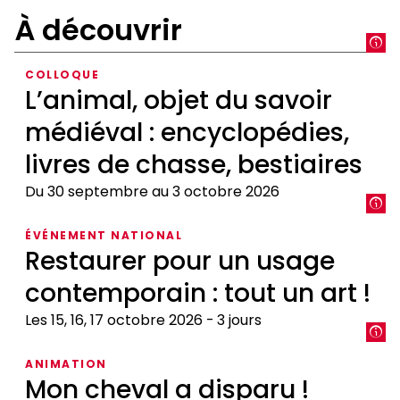
À découvrir
COLLOQUE
L’animal, objet du savoir
médiéval : encyclopédies,
livres de chasse, bestiaires
Du 30 septembre au 3 octobre 2026
L’animal,
ÉVÉNEMENT NATIONAL
objet
Restaurer pour un usage
du
contemporain : tout un art !
savoir
médiéval
Les 15, 16, 17 octobre 2026
3 jours
:
encyclopédies,
Restaurer
ANIMATION
livres
pour
Mon cheval a disparu !
de
un