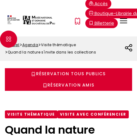
Aller
Paramétrer les cookies
Accès
au
Boutique-Librairie 
contenu
Menu
FR
Billetterie
principal
Top
Accueil
Agenda
Visite thématique
Fil
Quand la nature s'invite dans les collections
d'Ariane
RÉSERVATION TOUS PUBLICS
RÉSERVATION AMIS
VISITE THÉMATIQUE
VISITE AVEC CONFÉRENCIER
Quand la nature