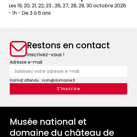
chasse,
usage
Les 19, 20, 21, 22, 23 , 26, 27, 28, 29, 30 octobre 2026
bestiaires
contemporain
1h
De 3 à 6 ans
:
Mon
tout
cheval
un
a
art
Restons en contact
disparu
!
!
Inscrivez-vous !
Adresse e-mail
Format attendu : nom@domaine.fr
Musée national et
domaine du château de