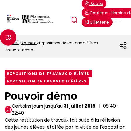
Aller
Paramétrer les cookies
Accès
au
Boutique-Librairie 
contenu
Menu
FR
Billetterie
principal
Top
Accueil
Agenda
Expositions de travaux d'élèves
Fil
Pouvoir démo
d'Ariane
EXPOSITIONS DE TRAVAUX D'ÉLÈVES
EXPOSITION DE TRAVAUX D'ÉLÈVES
Pouvoir démo
Certains jours jusqu’au
31 juillet 2019
08:40 -
22:40
Cette restitution de travaux fait suite à la réflexion
des jeunes élèves, étoffée par la visite de l’exposition