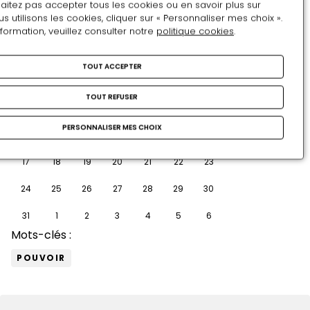
aitez pas accepter tous les cookies ou en savoir plus sur
utilisons les cookies, cliquer sur « Personnaliser mes choix ».
Août
nformation, veuillez consulter notre
politique cookies
.
LU
MA
ME
JE
VE
SA
DI
TOUT ACCEPTER
27
28
29
30
31
1
2
TOUT REFUSER
3
4
5
6
7
8
9
PERSONNALISER MES CHOIX
10
11
12
13
14
15
16
17
18
19
20
21
22
23
24
25
26
27
28
29
30
31
1
2
3
4
5
6
Mots-clés :
POUVOIR