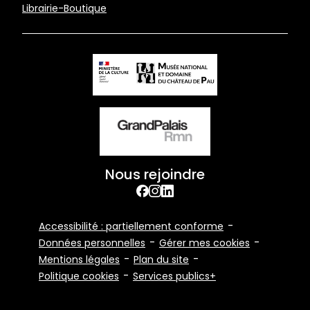
page
Librairie-Boutique
Nous rejoindre
facebook
Instagram
Linkedin
Footer
Accessibilité : partiellement conforme
Bottom
Données personnelles
Gérer mes cookies
Mentions légales
Plan du site
Politique cookies
Services publics+