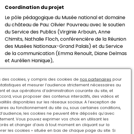
Coordination du projet
Le pôle pédagogique du Musée national et domaine
du château de Pau: Olivier Pouvreau avec le soutien
du Service des Publics (Virginie Arbouin, Anne
Chimits, Nathalie Floch, conférencière de la Réunion
des Musées Nationaux-Grand Palais) et du Service
de la communication (Emma Renoult, Diane Delmas
et Aurélien Hanique),
et avec la collaboration monsieur Christian David,
conseiller pédagogique en Arts Plastiques DSDEN.
ns des cookies, y compris des cookies de
nos partenaires
pour
statistiques et mesurer l’audience strictement nécessaires au
t et aux opérations d’administration courante du site, et
Tarifs
ccord, vous proposer des contenus interactifs, des vidéos et
alités disponibles sur les réseaux sociaux. A l’exception de
ires au fonctionnement du site ou, sous certaines conditions,
Accès libre et gratuit à la cour d'honneur aux heures
d’audience, les cookies ne peuvent être déposés qu’avec
d’ouverture du domaine : 8h – 19h30 (sauf 21 et 22 juin
tement. Vous pouvez exprimer vos choix en utilisant les
pour cause de Fête de la musique et de concert)
près et changer d’avis à tout moment en cliquant sur la
Renseignements : 05 59 82 38 02
rer les cookies » située en bas de chaque page du site. Si