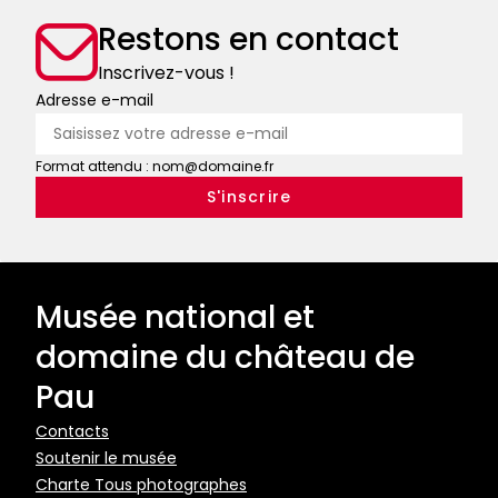
Restons en contact
Inscrivez-vous !
Adresse e-mail
Format attendu : nom@domaine.fr
Musée national et
domaine du château de
Pau
Pied
Contacts
Soutenir le musée
de
Charte Tous photographes