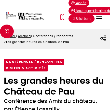
Aller
Paramétrer les cookies
Accès
au
Boutique-Librairie 
contenu
Menu
FR
Billetterie
principal
Top
Accueil
Agenda
Conférences / rencontres
Fil
Les grandes heures du Château de Pau
d'Ariane
CONFÉRENCES / RENCONTRES
VISITES & ACTIVITÉS
Les grandes heures du
Château de Pau
Conférence des Amis du château,
par Étienne Lassailly