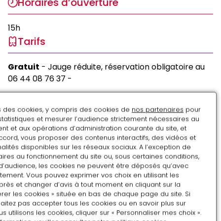
Horaires d’ouverture
15h
Tarifs
Gratuit
- Jauge réduite, réservation obligatoire au
06 44 08 76 37 -
Merci de porter un masque.
ns des cookies, y compris des cookies de
nos partenaires
pour
Nous informons le public assistant à l’événement
statistiques et mesurer l’audience strictement nécessaires au
que cette conférence sera filmée.
t et aux opérations d’administration courante du site, et
ccord, vous proposer des contenus interactifs, des vidéos et
alités disponibles sur les réseaux sociaux. A l’exception de
ires au fonctionnement du site ou, sous certaines conditions,
d’audience, les cookies ne peuvent être déposés qu’avec
tement. Vous pouvez exprimer vos choix en utilisant les
près et changer d’avis à tout moment en cliquant sur la
rer les cookies » située en bas de chaque page du site. Si
aitez pas accepter tous les cookies ou en savoir plus sur
utilisons les cookies, cliquer sur « Personnaliser mes choix ».