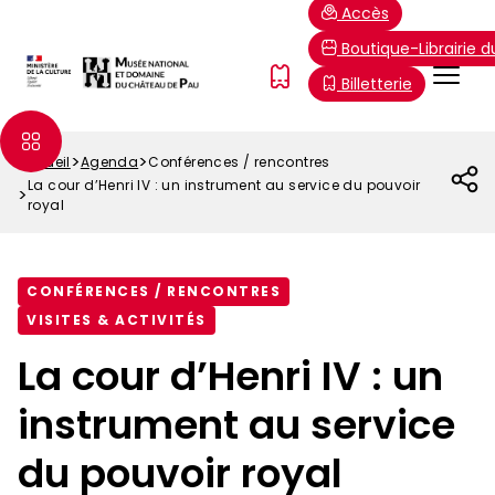
Aller
Paramétrer les cookies
Accès
au
Boutique-Librairie 
contenu
Menu
FR
Billetterie
principal
Top
Accueil
Agenda
Conférences / rencontres
Fil
La cour d’Henri IV : un instrument au service du pouvoir
d'Ariane
royal
CONFÉRENCES / RENCONTRES
VISITES & ACTIVITÉS
La cour d’Henri IV : un
instrument au service
du pouvoir royal