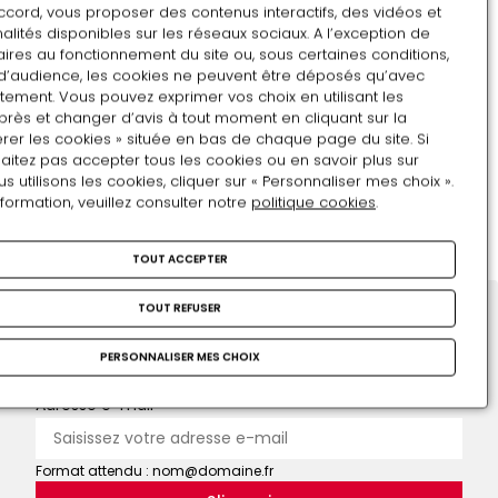
ccord, vous proposer des contenus interactifs, des vidéos et
10
11
12
13
14
15
16
alités disponibles sur les réseaux sociaux. A l’exception de
ires au fonctionnement du site ou, sous certaines conditions,
17
18
19
20
21
22
23
d’audience, les cookies ne peuvent être déposés qu’avec
tement. Vous pouvez exprimer vos choix en utilisant les
24
25
26
27
28
29
30
près et changer d’avis à tout moment en cliquant sur la
rer les cookies » située en bas de chaque page du site. Si
31
1
2
3
4
5
6
aitez pas accepter tous les cookies ou en savoir plus sur
utilisons les cookies, cliquer sur « Personnaliser mes choix ».
Mots-clés :
nformation, veuillez consulter notre
politique cookies
.
POUVOIR
COUR D'HENRI IV
TOUT ACCEPTER
TOUT REFUSER
Restons en contact
PERSONNALISER MES CHOIX
Inscrivez-vous !
Adresse e-mail
Format attendu : nom@domaine.fr