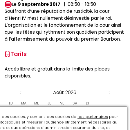
Le
9 septembre 2017
08:50 - 18:50
Souffrant d’une réputation de rusticité, la cour
d’Henri IV n’est nullement désinvestie par le roi.
L’organisation et le fonctionnement de la cour ainsi
que les fêtes qui rythment son quotidien participent
à l’affermissement du pouvoir du premier Bourbon.
Tarifs
Accès libre et gratuit dans la limite des places
disponibles.
Août
LU
MA
ME
JE
VE
SA
DI
27
28
29
30
31
1
2
ns des cookies, y compris des cookies de
nos partenaires
pour
statistiques et mesurer l’audience strictement nécessaires au
3
4
5
6
7
8
9
t et aux opérations d’administration courante du site, et