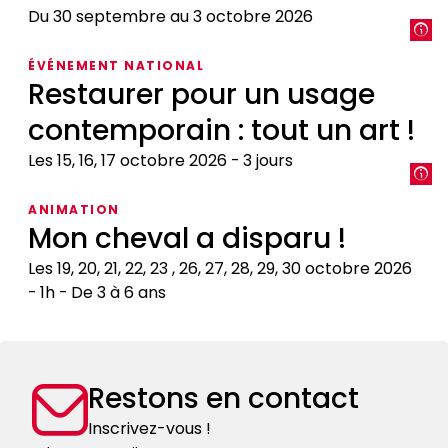
Du 30 septembre au 3 octobre 2026
L’animal,
ÉVÉNEMENT NATIONAL
objet
Restaurer pour un usage
du
contemporain : tout un art !
savoir
médiéval
Les 15, 16, 17 octobre 2026
3 jours
:
encyclopédies,
Restaurer
ANIMATION
livres
pour
Mon cheval a disparu !
de
un
chasse,
usage
Les 19, 20, 21, 22, 23 , 26, 27, 28, 29, 30 octobre 2026
bestiaires
contemporain
1h
De 3 à 6 ans
:
Mon
tout
cheval
un
a
art
Restons en contact
disparu
!
!
Inscrivez-vous !