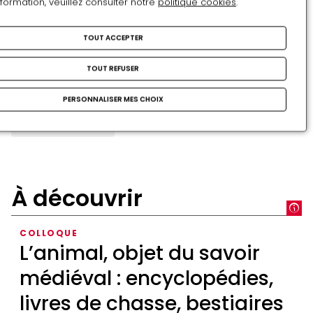
nformation, veuillez consulter notre
politique cookies
.
TOUT ACCEPTER
TOUT REFUSER
Mots-clés :
PERSONNALISER MES CHOIX
CONCERT
CHÂTEAU DE PAU
JAZZ
JARDINS
JAZZ MANOUCHE
À découvrir
COLLOQUE
L’animal, objet du savoir
médiéval : encyclopédies,
livres de chasse, bestiaires