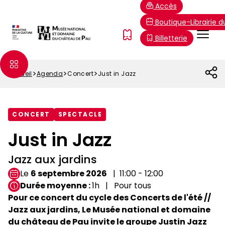
Aller
Paramétrer les cookies
Accès
au
Boutique-Librairie 
contenu
Menu
FR
Billetterie
principal
Top
Accueil
Agenda
Concert
Just in Jazz
Fil
d'Ariane
CONCERT
SPECTACLE
Just in Jazz
Jazz aux jardins
Le
6 septembre 2026
11:00 - 12:00
Durée moyenne
1h
Pour tous
Pour ce concert du cycle des Concerts de l'été //
Jazz aux jardins, Le Musée national et domaine
du château de Pau invite le groupe Justin Jazz