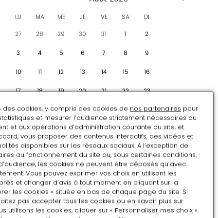
LU
MA
ME
JE
VE
SA
DI
27
28
29
30
31
1
2
3
4
5
6
7
8
9
10
11
12
13
14
15
16
17
18
19
20
21
22
23
ns des cookies, y compris des cookies de
nos partenaires
pour
24
25
26
27
28
29
30
statistiques et mesurer l’audience strictement nécessaires au
t et aux opérations d’administration courante du site, et
6
31
1
2
3
4
5
ccord, vous proposer des contenus interactifs, des vidéos et
alités disponibles sur les réseaux sociaux. A l’exception de
ires au fonctionnement du site ou, sous certaines conditions,
d’audience, les cookies ne peuvent être déposés qu’avec
tement. Vous pouvez exprimer vos choix en utilisant les
près et changer d’avis à tout moment en cliquant sur la
rer les cookies » située en bas de chaque page du site. Si
aitez pas accepter tous les cookies ou en savoir plus sur
utilisons les cookies, cliquer sur « Personnaliser mes choix ».