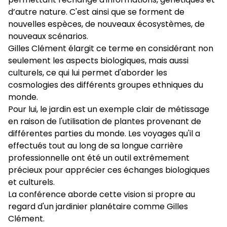
conférencière du GrandPalais-Rmn.
d’autre nature. C'est ainsi que se forment de
nouvelles espèces, de nouveaux écosystèmes, de
Rendez-vous aux
nouveaux scénarios.
Gilles Clément élargit ce terme en considérant non
jardins
seulement les aspects biologiques, mais aussi
culturels, ce qui lui permet d'aborder les
cosmologies des différents groupes ethniques du
Les samedi 6 et dimanche 7 juin 2026
monde.
Le jardin en mouvement
Pour lui, le jardin est un exemple clair de métissage
en raison de l'utilisation de plantes provenant de
Visites, rencontres, art contemporain
différentes parties du monde. Les voyages qu'il a
effectués tout au long de sa longue carrière
Journées du Patrimoine
professionnelle ont été un outil extrêmement
précieux pour apprécier ces échanges biologiques
Les samedi 19 et dimanche 20 septembre 2026
et culturels.
La conférence aborde cette vision si propre au
Le jardin en mouvement
regard d'un jardinier planétaire comme Gilles
Clément.
Pour ce second rendez-vous autour du jardin en