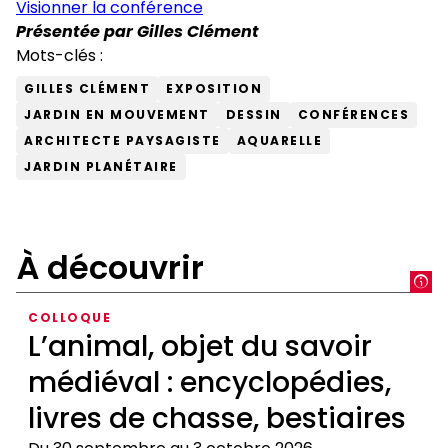
Visionner la conférence
mouvement, nous verrons l’évolution des plantes au
Présentée par Gilles Clément
cours du temps aussi bien dans le jardin que dans les
Mots-clés :
scuptures végétales. Performances artistiques et
sensorielles avec Olivier Layus.
GILLES CLÉMENT
EXPOSITION
JARDIN EN MOUVEMENT
DESSIN
CONFÉRENCES
ARCHITECTE PAYSAGISTE
AQUARELLE
JARDIN PLANÉTAIRE
À découvrir
COLLOQUE
L’animal, objet du savoir
médiéval : encyclopédies,
livres de chasse, bestiaires