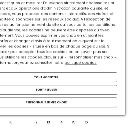
statistiques et mesurer l’audience strictement nécessaires au
nous nous interrogerons sur la place des espaces
t et aux opérations d’administration courante du site, et
verts au cœur des villes et particulièrement celle de
ccord, vous proposer des contenus interactifs, des vidéos et
alités disponibles sur les réseaux sociaux. A l’exception de
Pau au cours du temps.
ires au fonctionnement du site ou, sous certaines conditions,
d’audience, les cookies ne peuvent être déposés qu’avec
Conférence des Amis
tement. Vous pouvez exprimer vos choix en utilisant les
près et changer d’avis à tout moment en cliquant sur la
du château
rer les cookies » située en bas de chaque page du site. Si
aitez pas accepter tous les cookies ou en savoir plus sur
utilisons les cookies, cliquer sur « Personnaliser mes choix ».
nformation, veuillez consulter notre
politique cookies
.
Samedi 23 mai 2026 - 14h30
Ville et nature. De la via Gluck à la friche
TOUT ACCEPTER
Août
urbaine
par Carlos
Ávila, commissaire de
l'exposition
LU
MA
ME
JE
VE
SA
DI
TOUT REFUSER
accès libre (salle de conférences du château)
27
28
29
30
31
1
2
PERSONNALISER MES CHOIX
-
Gratuit
3
4
5
6
7
8
9
Une conférence sur le rôle fondamental qu’ont à
jouer les zones urbaines et leurs espaces verts dans
10
11
12
13
14
15
16