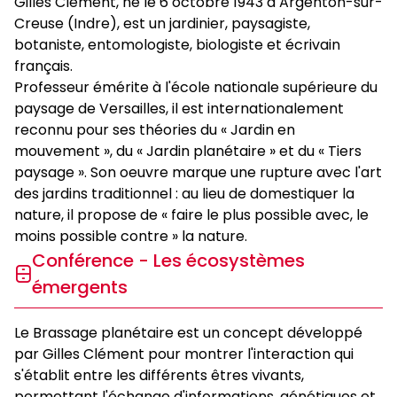
Gilles Clément, né le 6 octobre 1943 à Argenton-sur-
réservation
Creuse (Indre), est un jardinier, paysagiste,
Un carnet de jeux pour voyager dans l’étrange jardin
botaniste, entomologiste, biologiste et écrivain
de papier et se glisser dans la tête d’un jardinier-
français.
paysagiste amoureux de la nature.
Professeur émérite à l'école nationale supérieure du
paysage de Versailles, il est internationalement
5,50 €
par enfant
reconnu pour ses théories du « Jardin en
5,50 €
pour 1 adulte accompagnant
mouvement », du « Jardin planétaire » et du « Tiers
paysage ». Son oeuvre marque une rupture avec l'art
Visites thématiques
des jardins traditionnel : au lieu de domestiquer la
nature, il propose de « faire le plus possible avec, le
moins possible contre » la nature.
Lundi 20 avril 2026 et lundi 22 juin 2026 - 14h30
​​​​​​​Conférence - Les écosystèmes
Mardi 21 avril 2026 (séance réservée aux Amis du
émergents
château)
Un regard sur l'exposition - Gilles Clément
Le Brassage planétaire est un concept développé
"Jardins de papier"
par Gilles Clément pour montrer l'interaction qui
s'établit entre les différents êtres vivants,
Une approche détaillée de l'exposition avec une
permettant l'échange d'informations, génétiques et