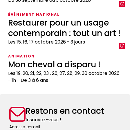
Du 30 septembre au 3 octobre 2026
L’animal,
ÉVÉNEMENT NATIONAL
objet
Restaurer pour un usage
du
contemporain : tout un art !
savoir
médiéval
Les 15, 16, 17 octobre 2026
3 jours
:
encyclopédies,
Restaurer
ANIMATION
livres
pour
Mon cheval a disparu !
de
un
chasse,
usage
Les 19, 20, 21, 22, 23 , 26, 27, 28, 29, 30 octobre 2026
bestiaires
contemporain
1h
De 3 à 6 ans
:
Mon
tout
cheval
un
a
art
Restons en contact
disparu
!
!
Inscrivez-vous !
Adresse e-mail