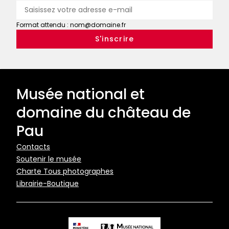
Format attendu : nom@domaine.fr
Musée national et
domaine du château de
Pau
Pied
Contacts
Soutenir le musée
de
Charte Tous photographes
page
Librairie-Boutique