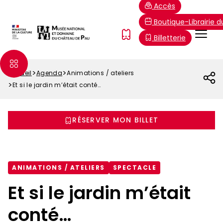
Aller
Paramétrer les cookies
Accès
au
Boutique-Librairie 
contenu
Menu
FR
Billetterie
principal
Top
Accueil
Agenda
Animations / ateliers
Fil
Et si le jardin m’était conté…
d'Ariane
RÉSERVER MON BILLET
ANIMATIONS / ATELIERS
SPECTACLE
Et si le jardin m’était
conté…