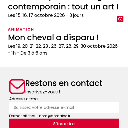
contemporain : tout un art !
savoir
médiéval
Les 15, 16, 17 octobre 2026
3 jours
:
encyclopédies,
Restaurer
ANIMATION
livres
pour
Mon cheval a disparu !
de
un
chasse,
usage
Les 19, 20, 21, 22, 23 , 26, 27, 28, 29, 30 octobre 2026
bestiaires
contemporain
1h
De 3 à 6 ans
:
Mon
tout
cheval
un
a
art
Restons en contact
disparu
!
!
Inscrivez-vous !
Adresse e-mail
Format attendu : nom@domaine.fr