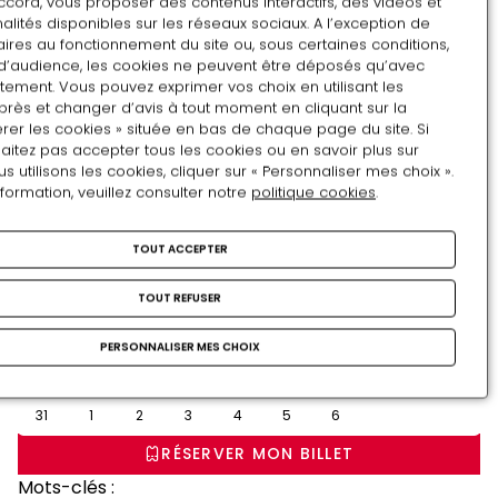
ccord, vous proposer des contenus interactifs, des vidéos et
alités disponibles sur les réseaux sociaux. A l’exception de
ires au fonctionnement du site ou, sous certaines conditions,
d’audience, les cookies ne peuvent être déposés qu’avec
tement. Vous pouvez exprimer vos choix en utilisant les
près et changer d’avis à tout moment en cliquant sur la
Août
rer les cookies » située en bas de chaque page du site. Si
aitez pas accepter tous les cookies ou en savoir plus sur
LU
MA
ME
JE
VE
SA
DI
utilisons les cookies, cliquer sur « Personnaliser mes choix ».
nformation, veuillez consulter notre
politique cookies
.
27
28
29
30
31
1
2
3
4
5
6
7
8
9
TOUT ACCEPTER
10
11
12
13
14
15
16
TOUT REFUSER
17
18
19
20
21
22
23
PERSONNALISER MES CHOIX
24
25
26
27
28
29
30
31
1
2
3
4
5
6
RÉSERVER MON BILLET
Mots-clés :