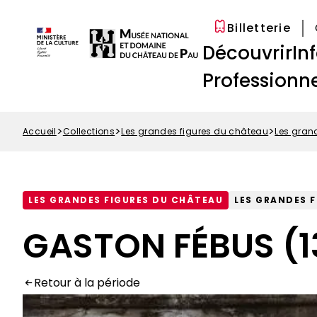
Options
Aller
Paramétrer les cookies
d'accessibilité
au
Billetterie
Menu
contenu
Navigation
Découvrir
In
Top
principal
principale
Professionne
Accueil
Collections
Les grandes figures du château
Les gran
Fil
d'Ariane
LES GRANDES FIGURES DU CHÂTEAU
LES GRANDES 
GASTON FÉBUS (1
Retour à la période