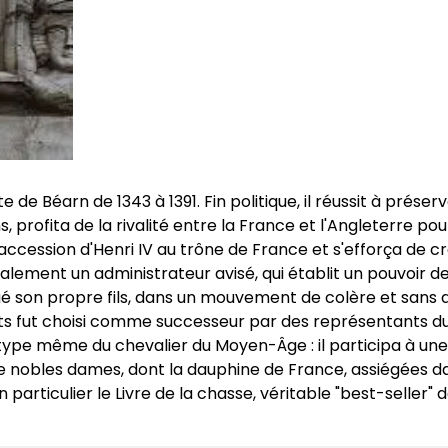
e Béarn de 1343 à 1391. Fin politique, il réussit à préserv
, profita de la rivalité entre la France et l'Angleterre pou
 l'accession d'Henri IV au trône de France et s'efforça de
galement un administrateur avisé, qui établit un pouvoir d
nt tué son propre fils, dans un mouvement de colère et sans
nts fut choisi comme successeur par des représentants d
type même du chevalier du Moyen-Âge : il participa à une
 de nobles dames, dont la dauphine de France, assiégées 
 en particulier le Livre de la chasse, véritable "best-seller" 