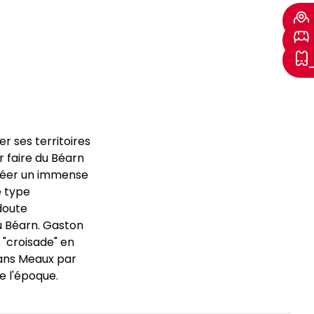
er ses territoires
r faire du Béarn
 créer un immense
e type
 doute
u Béarn. Gaston
 "croisade" en
dans Meaux par
de l'époque.