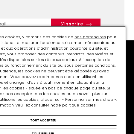
r
des cookies, y compris des cookies de
nos partenaires
pour
atistiques et mesurer l’audience strictement nécessaires au
et aux opérations d’administration courante du site, et
rd, vous proposer des contenus interactifs, des vidéos et
tés disponibles sur les réseaux sociaux. A l’exception de
s au fonctionnement du site ou, sous certaines conditions,
audience, les cookies ne peuvent être déposés qu’avec
Soutenir le musée
Charte Tous photographes
ent. Vous pouvez exprimer vos choix en utilisant les
s et changer d’avis à tout moment en cliquant sur la
r les cookies » située en bas de chaque page du site. Si
ez pas accepter tous les cookies ou en savoir plus sur
lisons les cookies, cliquer sur « Personnaliser mes choix ».
rmation, veuillez consulter notre
politique cookies
.
Nous rejoindre
TOUT ACCEPTER
facebook
Instagram
Linkedin
TOUT REFUSER