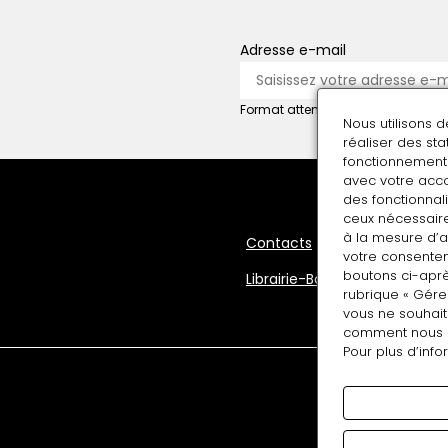
Adresse e-mail
Format attendu : nom@domaine.f
Nous utilisons 
réaliser des st
fonctionnement 
avec votre acco
des fonctionnali
ceux nécessaire
à la mesure d’
Pied
Contacts
votre consentem
de
boutons ci-aprè
Librairie-Boutique
rubrique « Gére
page
vous ne souhait
comment nous uti
Pour plus d’info