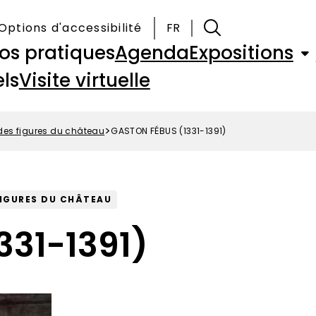
Options d'accessibilité
FR
fos pratiques
Agenda
Expositions
ls
Visite virtuelle
des figures du château
GASTON FÉBUS (1331-1391)
FIGURES DU CHÂTEAU
331-1391)