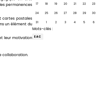
17
18
19
20
21
22
23
t les permanences
24
25
26
27
28
29
30
t cartes postales
31
1
2
3
4
5
6
ins un élément du
Mots-clés :
EAC
et leur motivation
 collaboration.