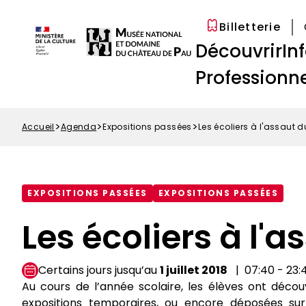
Options
Aller
Paramétrer les cookies
d'accessibilité
au
Billetterie
Menu
contenu
Navigation
Découvrir
In
Top
principal
principale
Professionne
Accueil
Agenda
Expositions passées
Les écoliers à l'assaut 
Fil
d'Ariane
EXPOSITIONS PASSÉES
EXPOSITIONS PASSÉES
Les écoliers à l'
Certains jours jusqu’au
1 juillet 2018
07:40 - 23:
Au cours de l’année scolaire, les élèves ont décou
expositions temporaires, ou encore déposées sur