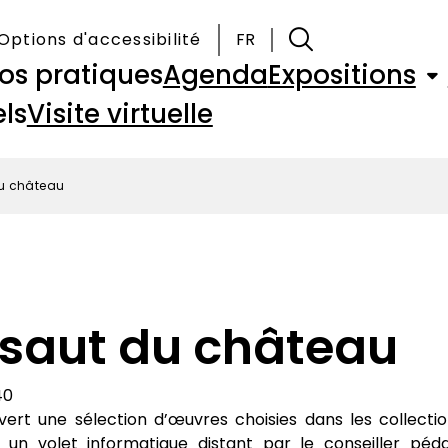
Options d'accessibilité
FR
fos pratiques
Agenda
Expositions
ls
Visite virtuelle
du château
assaut du château
40
vert une sélection d’œuvres choisies dans les collecti
 un volet informatique distant par le conseiller péd