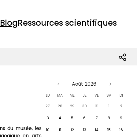
Blog
Ressources scientifiques
Août
LU
MA
ME
JE
VE
SA
DI
27
28
29
30
31
1
2
3
4
5
6
7
8
9
ons du musée, les
10
11
12
13
14
15
16
agogique en arts